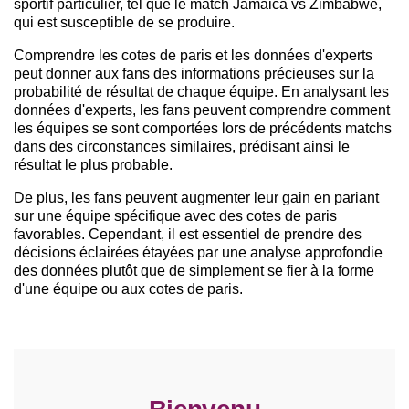
sportif particulier, tel que le match Jamaica vs Zimbabwe,
qui est susceptible de se produire.
Comprendre les cotes de paris et les données d'experts
peut donner aux fans des informations précieuses sur la
probabilité de résultat de chaque équipe. En analysant les
données d'experts, les fans peuvent comprendre comment
les équipes se sont comportées lors de précédents matchs
dans des circonstances similaires, prédisant ainsi le
résultat le plus probable.
De plus, les fans peuvent augmenter leur gain en pariant
sur une équipe spécifique avec des cotes de paris
favorables. Cependant, il est essentiel de prendre des
décisions éclairées étayées par une analyse approfondie
des données plutôt que de simplement se fier à la forme
d'une équipe ou aux cotes de paris.