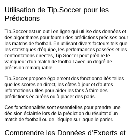
Utilisation de Tip.Soccer pour les
Prédictions
Tip.Soccer est un outil en ligne qui utilise des données et
des algorithmes pour fournir des prédictions précises pour
les matchs de football. En utilisant divers facteurs tels que
les statistiques d'équipe, les performances passées et les
confrontations directes, Tip.Soccer peut prédire le
vainqueur d'un match de football avec un degré de
précision remarquable.
Tip.Soccer propose également des fonctionnalités telles
que les scores en direct, les côtes à jour et d'autres
informations utiles pour aider les fans à faire des
prédictions éclairées ou à placer des paris.
Ces fonctionnalités sont essentielles pour prendre une
décision éclairée lors de la prédiction du résultat d'un
match de football ou de l'équipe sur laquelle parier.
Comprendre les Données d'Experts et