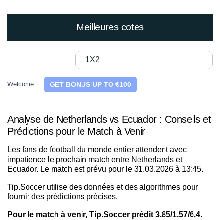
Meilleures cotes
1X2
Welcome
GET BONUS UP TO €100
Analyse de Netherlands vs Ecuador : Conseils et
Prédictions pour le Match à Venir
Les fans de football du monde entier attendent avec
impatience le prochain match entre Netherlands et
Ecuador. Le match est prévu pour le 31.03.2026 à 13:45.
Tip.Soccer utilise des données et des algorithmes pour
fournir des prédictions précises.
Pour le match à venir, Tip.Soccer prédit 3.85/1.57/6.4.