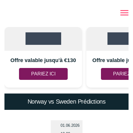
Offre valable jusqu'à €130
Offre valable ju
PARIEZ ICI
PARIEZ I
Norway vs Sweden Prédictions
01.06.2026