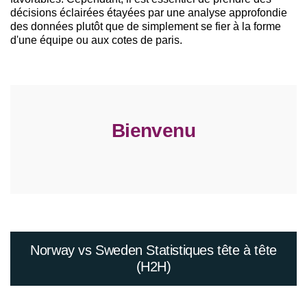
décisions éclairées étayées par une analyse approfondie
des données plutôt que de simplement se fier à la forme
d'une équipe ou aux cotes de paris.
Bienvenu
Norway vs Sweden Statistiques tête à tête
(H2H)