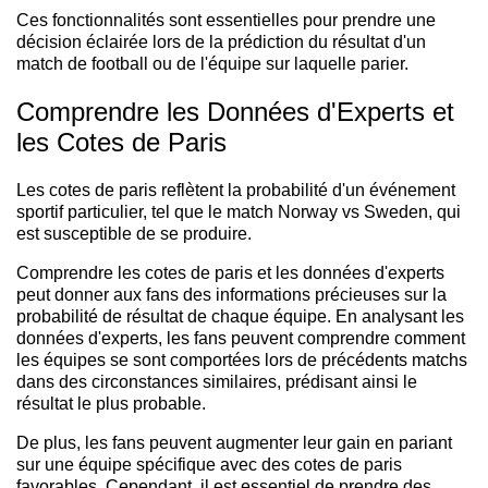
Ces fonctionnalités sont essentielles pour prendre une
décision éclairée lors de la prédiction du résultat d'un
match de football ou de l'équipe sur laquelle parier.
Comprendre les Données d'Experts et
les Cotes de Paris
Les cotes de paris reflètent la probabilité d'un événement
sportif particulier, tel que le match Norway vs Sweden, qui
est susceptible de se produire.
Comprendre les cotes de paris et les données d'experts
peut donner aux fans des informations précieuses sur la
probabilité de résultat de chaque équipe. En analysant les
données d'experts, les fans peuvent comprendre comment
les équipes se sont comportées lors de précédents matchs
dans des circonstances similaires, prédisant ainsi le
résultat le plus probable.
De plus, les fans peuvent augmenter leur gain en pariant
sur une équipe spécifique avec des cotes de paris
favorables. Cependant, il est essentiel de prendre des