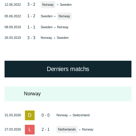
-
3 - 2
12.06.2022
Norway
Sweden
-
1 - 2
05.06.2022
Sweden
Norway
-
1 - 1
08.09.2019
Sweden
Norway
-
3 - 3
26.03.2019
Norway
Sweden
Derniers matchs
Norway
D
-
0 - 0
31.03.2026
Norway
Switzerland
L
-
2 - 1
27.03.2026
Netherlands
Norway