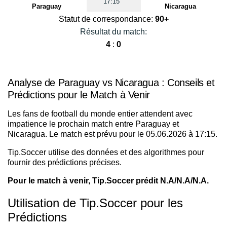
17:15
Paraguay
Nicaragua
Statut de correspondance:
90+
Résultat du match:
4
:
0
Analyse de Paraguay vs Nicaragua : Conseils et
Prédictions pour le Match à Venir
Les fans de football du monde entier attendent avec
impatience le prochain match entre Paraguay et
Nicaragua. Le match est prévu pour le 05.06.2026 à 17:15.
Tip.Soccer utilise des données et des algorithmes pour
fournir des prédictions précises.
Pour le match à venir, Tip.Soccer prédit N.A/N.A/N.A.
Utilisation de Tip.Soccer pour les
Prédictions