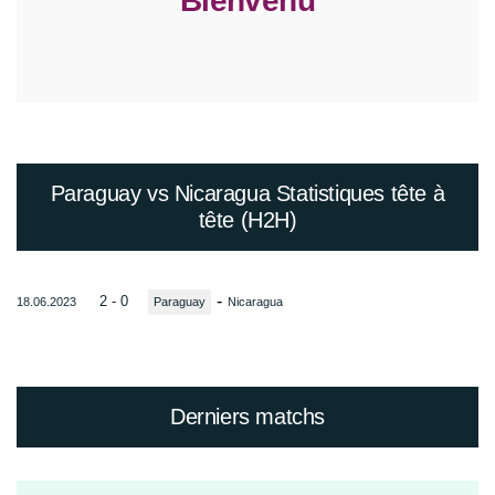
Bienvenu
Paraguay vs Nicaragua Statistiques tête à
tête (H2H)
-
2 - 0
18.06.2023
Paraguay
Nicaragua
Derniers matchs