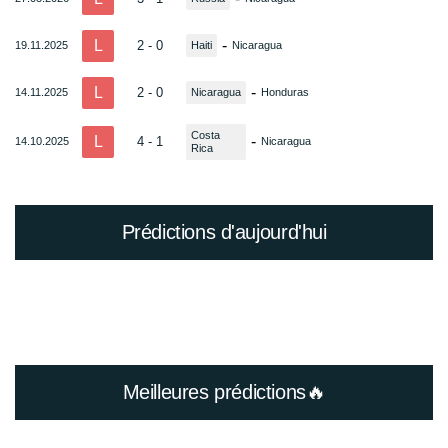
L
-
2 - 0
19.11.2025
Haiti
Nicaragua
L
-
2 - 0
14.11.2025
Nicaragua
Honduras
Costa
L
-
4 - 1
14.10.2025
Nicaragua
Rica
Prédictions d'aujourd'hui
Meilleures prédictions🔥