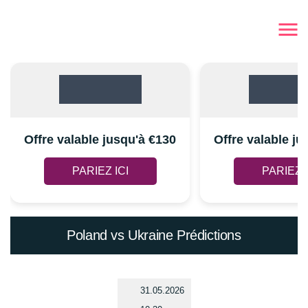
Offre valable jusqu'à €130
Offre valable ju
PARIEZ ICI
PARIEZ I
Poland vs Ukraine Prédictions
31.05.2026