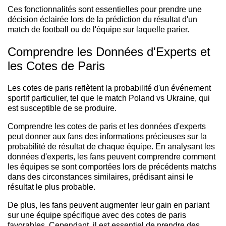
Ces fonctionnalités sont essentielles pour prendre une
décision éclairée lors de la prédiction du résultat d'un
match de football ou de l'équipe sur laquelle parier.
Comprendre les Données d'Experts et
les Cotes de Paris
Les cotes de paris reflètent la probabilité d'un événement
sportif particulier, tel que le match Poland vs Ukraine, qui
est susceptible de se produire.
Comprendre les cotes de paris et les données d'experts
peut donner aux fans des informations précieuses sur la
probabilité de résultat de chaque équipe. En analysant les
données d'experts, les fans peuvent comprendre comment
les équipes se sont comportées lors de précédents matchs
dans des circonstances similaires, prédisant ainsi le
résultat le plus probable.
De plus, les fans peuvent augmenter leur gain en pariant
sur une équipe spécifique avec des cotes de paris
favorables. Cependant, il est essentiel de prendre des