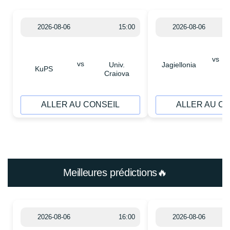
2026-08-06
15:00
2026-08-06
vs
vs
Univ.
Jagiellonia
KuPS
Craiova
ALLER AU CONSEIL
ALLER AU C
Meilleures prédictions🔥
2026-08-06
16:00
2026-08-06