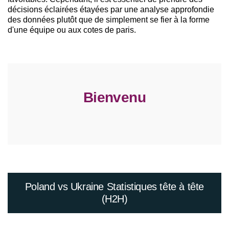
décisions éclairées étayées par une analyse approfondie
des données plutôt que de simplement se fier à la forme
d'une équipe ou aux cotes de paris.
Bienvenu
Poland vs Ukraine Statistiques tête à tête
(H2H)