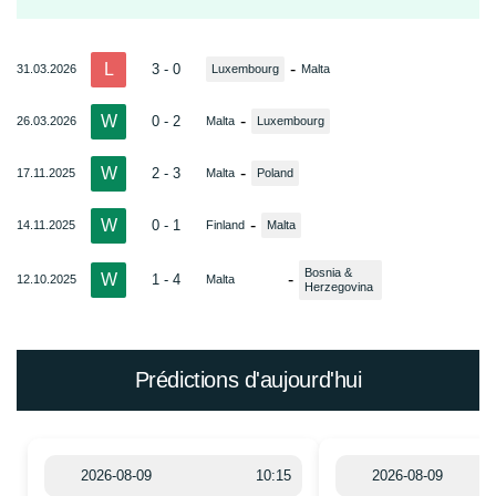
L
-
3 - 0
31.03.2026
Luxembourg
Malta
W
-
0 - 2
26.03.2026
Malta
Luxembourg
W
-
2 - 3
17.11.2025
Malta
Poland
W
-
0 - 1
14.11.2025
Finland
Malta
Bosnia &
W
-
1 - 4
12.10.2025
Malta
Herzegovina
Prédictions d'aujourd'hui
2026-08-09
10:15
2026-08-09