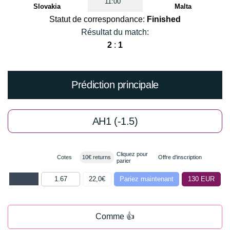
11:00
Slovakia
Malta
Statut de correspondance:
Finished
Résultat du match:
2
:
1
Prédiction principale
AH1 (-1.5)
Cliquez pour
Cotes
10€ returns
Offre d'inscription
parier
1.67
22,0€
Pariez maintenant
130 EUR
Comme 👍