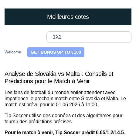
Meilleures cotes
1X2
Welcome
GET BONUS UP TO €100
Analyse de Slovakia vs Malta : Conseils et
Prédictions pour le Match à Venir
Les fans de football du monde entier attendent avec
impatience le prochain match entre Slovakia et Malta. Le
match est prévu pour le 01.06.2026 à 11:00.
Tip.Soccer utilise des données et des algorithmes pour
fournir des prédictions précises.
Pour le match à venir, Tip.Soccer prédit 6.65/1.2/14.5.