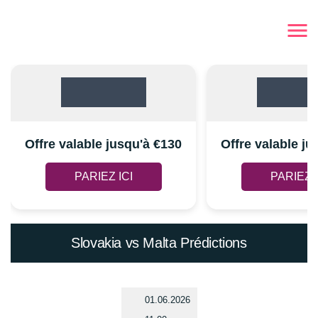
Offre valable jusqu'à €130
Offre valable ju
PARIEZ ICI
PARIEZ I
Slovakia vs Malta Prédictions
01.06.2026