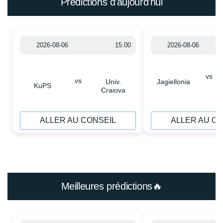
Prédictions d'aujourd'hui
2026-08-06
15:00
2026-08-06
vs
vs
Univ.
Jagiellonia
KuPS
Craiova
ALLER AU CONSEIL
ALLER AU C
Meilleures prédictions🔥