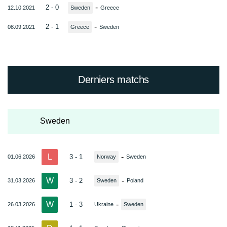
-
2 - 0
12.10.2021
Sweden
Greece
-
2 - 1
08.09.2021
Greece
Sweden
Derniers matchs
Sweden
L
-
3 - 1
01.06.2026
Norway
Sweden
W
-
3 - 2
31.03.2026
Sweden
Poland
W
-
1 - 3
26.03.2026
Ukraine
Sweden