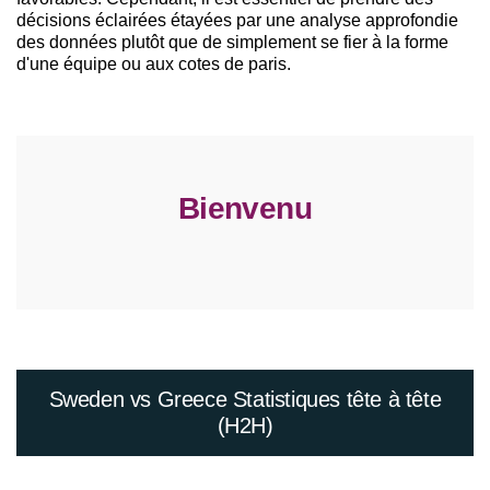
décisions éclairées étayées par une analyse approfondie
des données plutôt que de simplement se fier à la forme
d'une équipe ou aux cotes de paris.
Bienvenu
Sweden vs Greece Statistiques tête à tête
(H2H)