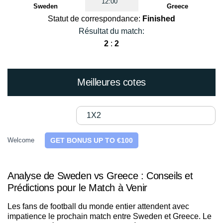
12:00
Sweden
Greece
Statut de correspondance:
Finished
Résultat du match:
2
:
2
Meilleures cotes
1X2
Welcome
GET BONUS UP TO €100
Analyse de Sweden vs Greece : Conseils et
Prédictions pour le Match à Venir
Les fans de football du monde entier attendent avec
impatience le prochain match entre Sweden et Greece. Le