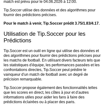
match est prévu pour le 04.06.2026 à 12:00.
Tip.Soccer utilise des données et des algorithmes pour
fournir des prédictions précises.
Pour le match à venir, Tip.Soccer prédit 3.75/1.83/4.17.
Utilisation de Tip.Soccer pour les
Prédictions
Tip.Soccer est un outil en ligne qui utilise des données et
des algorithmes pour fournir des prédictions précises pour
les matchs de football. En utilisant divers facteurs tels que
les statistiques d'équipe, les performances passées et les
confrontations directes, Tip.Soccer peut prédire le
vainqueur d'un match de football avec un degré de
précision remarquable.
Tip.Soccer propose également des fonctionnalités telles
que les scores en direct, les côtes à jour et d'autres
informations utiles pour aider les fans à faire des
prédictions éclairées ou à placer des paris.