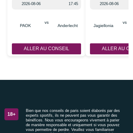
2026-08-06
17:45
2026-08-06
vs
vs
PAOK
Anderlecht
Jagiellonia
ALLER AU CONSEIL
ALLER AU C
Bien que nos conseils de paris soient élaborés par des
18+
experts sportifs, ils ne peuvent pas vous garantir des
bénéfices. Nous vous encourageons vivement à parier
de manière responsable et uniquement si vous pouvez
vous permettre de perdre. Veuillez vous familiariser