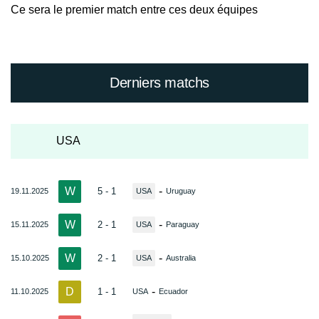
Ce sera le premier match entre ces deux équipes
Derniers matchs
USA
W
-
5 - 1
19.11.2025
USA
Uruguay
W
-
2 - 1
15.11.2025
USA
Paraguay
W
-
2 - 1
15.10.2025
USA
Australia
D
-
1 - 1
11.10.2025
USA
Ecuador