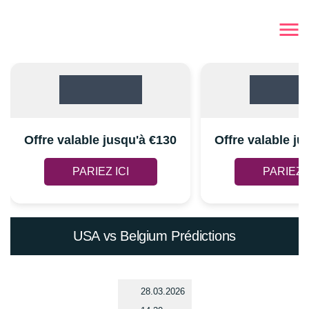
Offre valable jusqu'à €130
Offre valable ju
PARIEZ ICI
PARIEZ I
USA vs Belgium Prédictions
28.03.2026