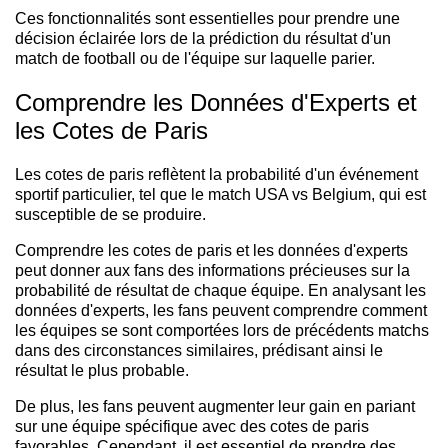
Ces fonctionnalités sont essentielles pour prendre une
décision éclairée lors de la prédiction du résultat d'un
match de football ou de l'équipe sur laquelle parier.
Comprendre les Données d'Experts et
les Cotes de Paris
Les cotes de paris reflètent la probabilité d'un événement
sportif particulier, tel que le match USA vs Belgium, qui est
susceptible de se produire.
Comprendre les cotes de paris et les données d'experts
peut donner aux fans des informations précieuses sur la
probabilité de résultat de chaque équipe. En analysant les
données d'experts, les fans peuvent comprendre comment
les équipes se sont comportées lors de précédents matchs
dans des circonstances similaires, prédisant ainsi le
résultat le plus probable.
De plus, les fans peuvent augmenter leur gain en pariant
sur une équipe spécifique avec des cotes de paris
favorables. Cependant, il est essentiel de prendre des