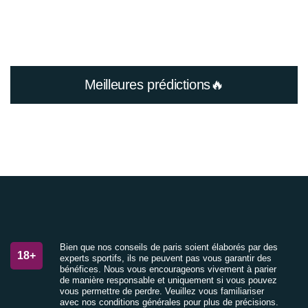
Meilleures prédictions🔥
Bien que nos conseils de paris soient élaborés par des
18+
experts sportifs, ils ne peuvent pas vous garantir des
bénéfices. Nous vous encourageons vivement à parier
de manière responsable et uniquement si vous pouvez
vous permettre de perdre. Veuillez vous familiariser
avec nos conditions générales pour plus de précisions.