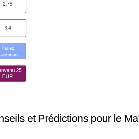
2.75
3.4
Pariez
aintenant
envenu 25
EUR
nseils et Prédictions pour le Ma