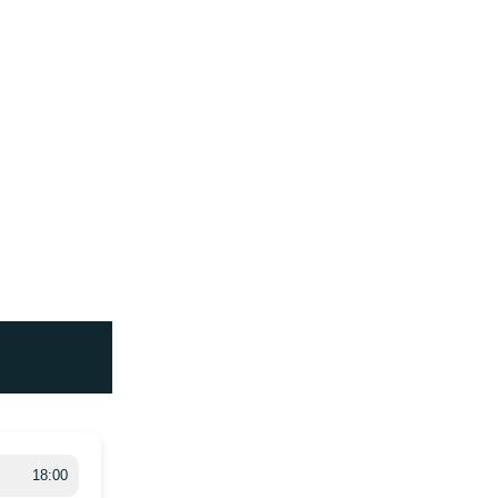
18:00