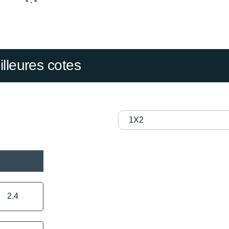
-
:
-
lleures cotes
1X2
2.4