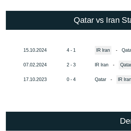
Qatar vs Iran St
15.10.2024
4 - 1
IR Iran
-
Qata
07.02.2024
2 - 3
IR Iran
-
Qata
17.10.2023
0 - 4
Qatar
-
IR Ira
De