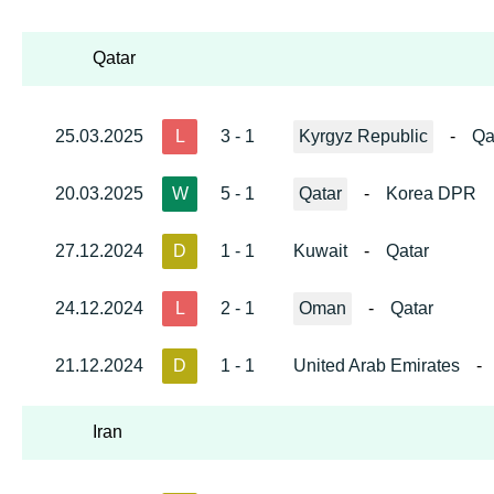
Qatar
25.03.2025
L
3 - 1
Kyrgyz Republic
-
Qa
20.03.2025
W
5 - 1
Qatar
-
Korea DPR
27.12.2024
D
1 - 1
Kuwait
-
Qatar
24.12.2024
L
2 - 1
Oman
-
Qatar
21.12.2024
D
1 - 1
United Arab Emirates
-
Iran