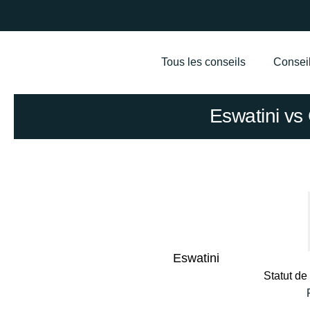
Tous les conseils
Conseil
Eswatini vs
Eswatini
Statut d