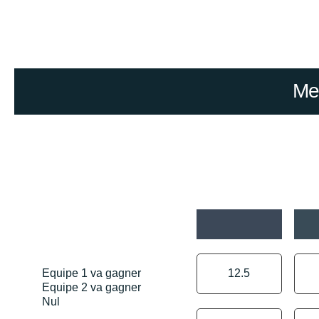
Mei
Equipe 1 va gagner
12.5
Equipe 2 va gagner
Nul