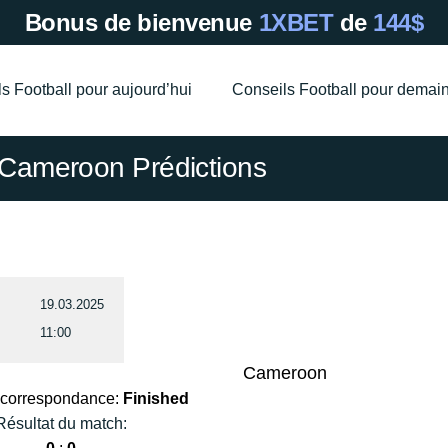
Bonus de bienvenue
1XBET
de
144$
s Football pour aujourd’hui
Conseils Football pour demai
 Cameroon Prédictions
19.03.2025
11:00
Cameroon
e correspondance:
Finished
Résultat du match: