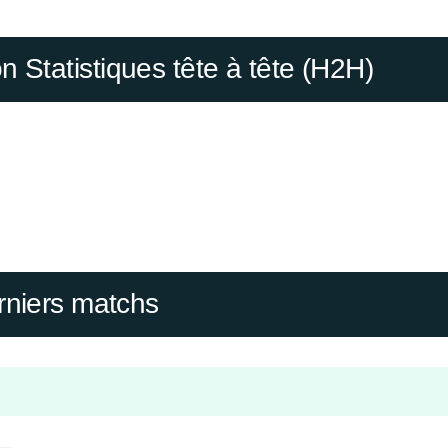
 Statistiques tête à tête (H2H)
rniers matchs