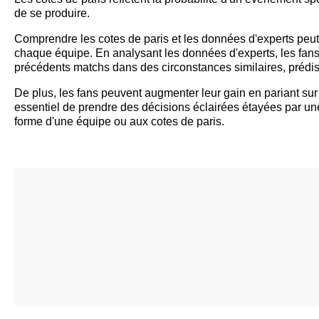
de se produire.
Comprendre les cotes de paris et les données d'experts peut 
chaque équipe. En analysant les données d'experts, les fa
précédents matchs dans des circonstances similaires, prédisan
De plus, les fans peuvent augmenter leur gain en pariant sur
essentiel de prendre des décisions éclairées étayées par un
forme d'une équipe ou aux cotes de paris.