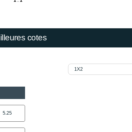
1
:
1
lleures cotes
1X2
5.25