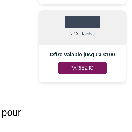
5
/
5
(
1
vote
)
Offre valable jusqu'à €100
PARIEZ ICI
 pour