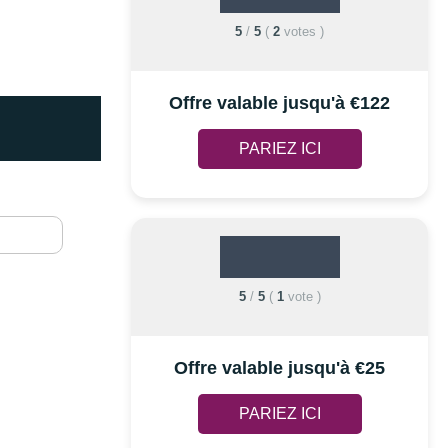
5
/
5
(
2
votes
)
Offre valable jusqu'à €122
PARIEZ ICI
5
/
5
(
1
vote
)
Offre valable jusqu'à €25
PARIEZ ICI