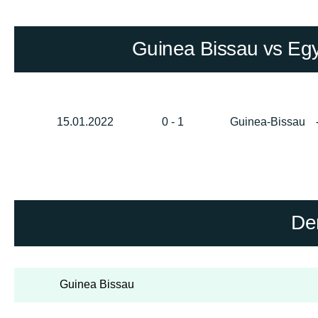
Guinea Bissau vs Egyp
15.01.2022
0 - 1
Guinea-Bissau
De
Guinea Bissau