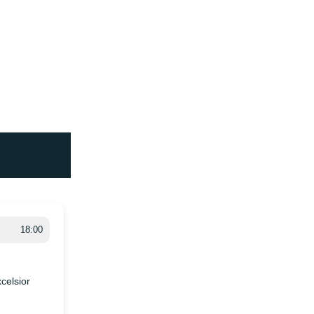
18:00
celsior