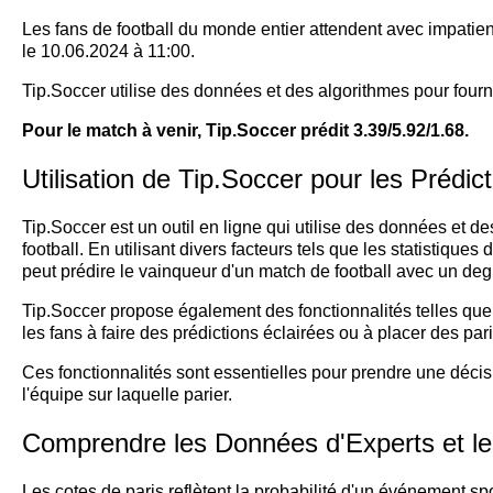
Les fans de football du monde entier attendent avec impatie
le 10.06.2024 à 11:00.
Tip.Soccer utilise des données et des algorithmes pour fourni
Pour le match à venir, Tip.Soccer prédit 3.39/5.92/1.68.
Utilisation de Tip.Soccer pour les Prédic
Tip.Soccer est un outil en ligne qui utilise des données et d
football. En utilisant divers facteurs tels que les statistique
peut prédire le vainqueur d'un match de football avec un de
Tip.Soccer propose également des fonctionnalités telles que le
les fans à faire des prédictions éclairées ou à placer des pari
Ces fonctionnalités sont essentielles pour prendre une décisi
l'équipe sur laquelle parier.
Comprendre les Données d'Experts et le
Les cotes de paris reflètent la probabilité d'un événement spo