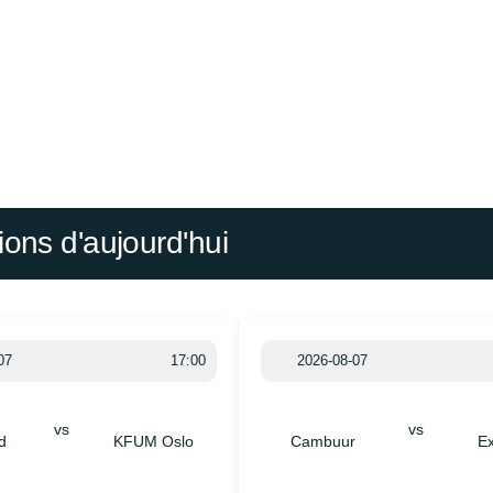
ions d'aujourd'hui
07
17:00
2026-08-07
vs
vs
d
KFUM Oslo
Cambuur
Ex