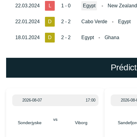
22.03.2024
L
1 - 0
Egypt
-
New Zealand
22.01.2024
D
2 - 2
Cabo Verde
-
Egypt
18.01.2024
D
2 - 2
Egypt
-
Ghana
Prédict
2026-08-07
17:00
2026-08-
vs
Sonderjyske
Viborg
Sandefjor