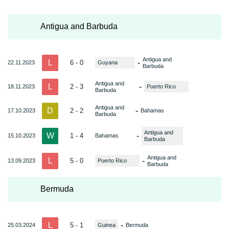
Antigua and Barbuda
Antigua and
L
-
6 - 0
22.11.2023
Guyana
Barbuda
Antigua and
L
-
2 - 3
18.11.2023
Puerto Rico
Barbuda
Antigua and
D
-
2 - 2
17.10.2023
Bahamas
Barbuda
Antigua and
W
-
1 - 4
15.10.2023
Bahamas
Barbuda
Antigua and
L
-
5 - 0
13.09.2023
Puerto Rico
Barbuda
Bermuda
L
-
5 - 1
25.03.2024
Guinea
Bermuda