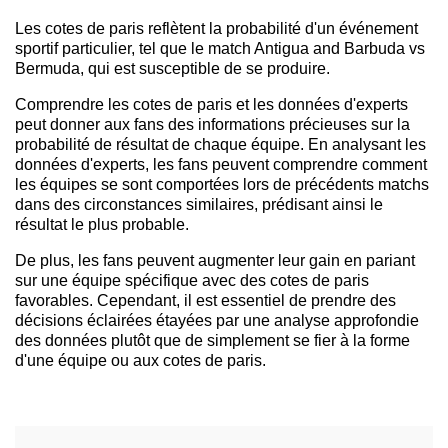
Les cotes de paris reflètent la probabilité d'un événement
sportif particulier, tel que le match Antigua and Barbuda vs
Bermuda, qui est susceptible de se produire.
Comprendre les cotes de paris et les données d'experts
peut donner aux fans des informations précieuses sur la
probabilité de résultat de chaque équipe. En analysant les
données d'experts, les fans peuvent comprendre comment
les équipes se sont comportées lors de précédents matchs
dans des circonstances similaires, prédisant ainsi le
résultat le plus probable.
De plus, les fans peuvent augmenter leur gain en pariant
sur une équipe spécifique avec des cotes de paris
favorables. Cependant, il est essentiel de prendre des
décisions éclairées étayées par une analyse approfondie
des données plutôt que de simplement se fier à la forme
d'une équipe ou aux cotes de paris.