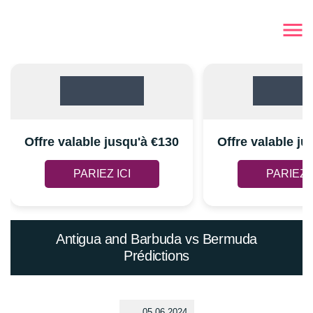
Offre valable jusqu'à €130
Offre valable ju
PARIEZ ICI
PARIEZ I
Antigua and Barbuda vs Bermuda
Prédictions
05.06.2024